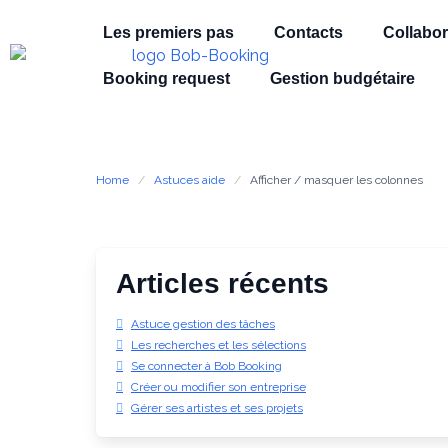
Les premiers pas
Contacts
Collabor
Booking request
Gestion budgétaire
Home
Astuces aide
Afficher / masquer les colonnes
Articles récents
Astuce gestion des tâches
Les recherches et les sélections
Se connecter à Bob Booking
Créer ou modifier son entreprise
Gérer ses artistes et ses projets