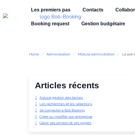
Les premiers pas
Contacts
Collabor
Booking request
Gestion budgétaire
Home
Administration
Module administration
Le pré-
Articles récents
Astuce gestion des tâches
Les recherches et les sélections
Se connecter à Bob Booking
Créer ou modifier son entreprise
Gérer ses artistes et ses projets