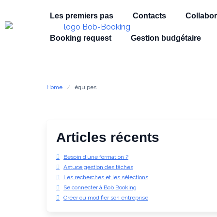
Les premiers pas
Contacts
Collabor
Booking request
Gestion budgétaire
Home
équipes
Articles récents
Besoin d’une formation ?
Astuce gestion des tâches
Les recherches et les sélections
Se connecter à Bob Booking
Créer ou modifier son entreprise