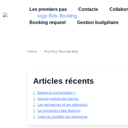
Les premiers pas
Contacts
Collabor
Booking request
Gestion budgétaire
Home
Flux Rss Tous les Bob
Articles récents
Besoin d’une formation ?
Astuce gestion des tâches
Les recherches et les sélections
Se connecter à Bob Booking
Créer ou modifier son entreprise