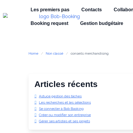
Les premiers pas
Contacts
Collabor
Booking request
Gestion budgétaire
Home
Non classé
conseils merchandising
Articles récents
Astuce gestion des tâches
Les recherches et les sélections
Se connecter à Bob Booking
Créer ou modifier son entreprise
Gérer ses artistes et ses projets