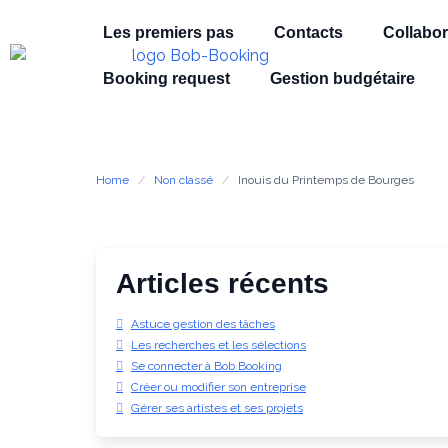
Les premiers pas
Contacts
Collabor
Booking request
Gestion budgétaire
Home
Non classé
Inouis du Printemps de Bourges
Articles récents
Astuce gestion des tâches
Les recherches et les sélections
Se connecter à Bob Booking
Créer ou modifier son entreprise
Gérer ses artistes et ses projets