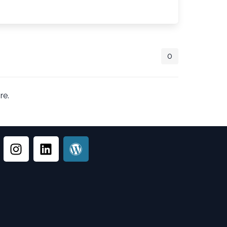
0
re.