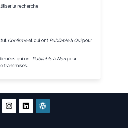
iliser la recherche
atut
Confirmé
et qui ont
Publiable
à
Oui
pour
firmées qui ont
Publiable
à
Non
pour
té transmises.