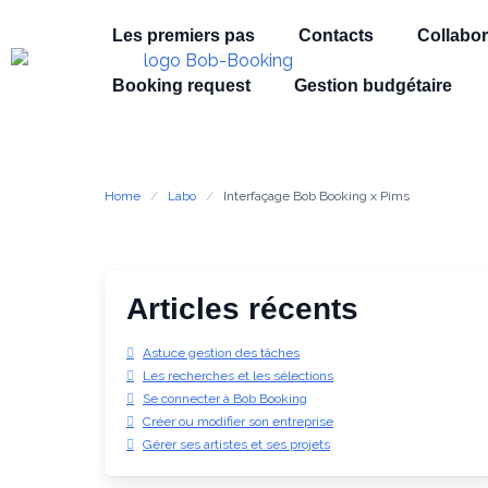
Les premiers pas
Contacts
Collabor
Booking request
Gestion budgétaire
Home
Labo
Interfaçage Bob Booking x Pims
Articles récents
Astuce gestion des tâches
Les recherches et les sélections
Se connecter à Bob Booking
Créer ou modifier son entreprise
Gérer ses artistes et ses projets