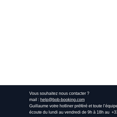
Vous souhaitez nous contacter ?
mail :
help@bob-booking.com
Guillaume votre hotliner préféré et toute l’équi
écoute du lundi au vendredi de 9h à 18h au
+3