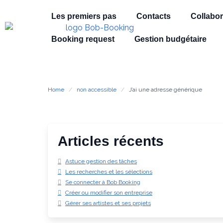
Les premiers pas
Contacts
Collabor
Booking request
Gestion budgétaire
Home
non accessible
J’ai une adresse générique
Articles récents
Astuce gestion des tâches
Les recherches et les sélections
Se connecter à Bob Booking
Créer ou modifier son entreprise
Gérer ses artistes et ses projets