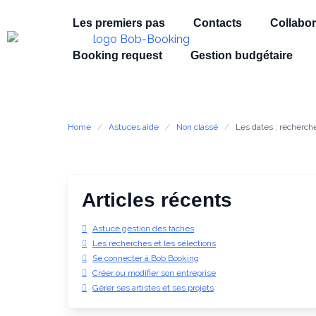
Les premiers pas
Contacts
Collabor
Booking request
Gestion budgétaire
Home
Astuces aide
Non classé
Les dates : recherche
Articles récents
Astuce gestion des tâches
Les recherches et les sélections
Se connecter à Bob Booking
Créer ou modifier son entreprise
Gérer ses artistes et ses projets