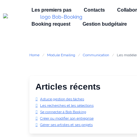
Les premiers pas
Contacts
Collabor
Booking request
Gestion budgétaire
Home
Module Emailing
Communication
Les modèles
Articles récents
Astuce gestion des tâches
Les recherches et les sélections
Se connecter à Bob Booking
Créer ou modifier son entreprise
Gérer ses artistes et ses projets