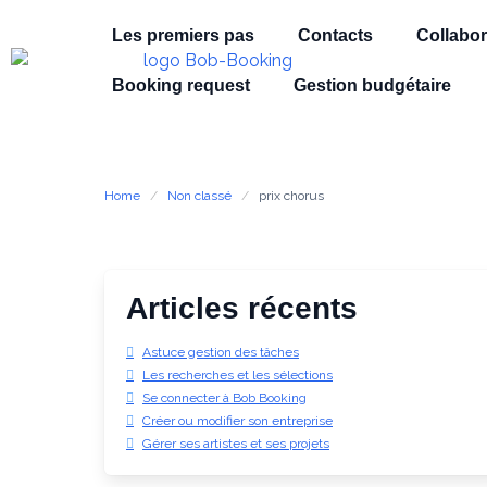
Les premiers pas
Contacts
Collabor
Booking request
Gestion budgétaire
Home
Non classé
prix chorus
Articles récents
Astuce gestion des tâches
Les recherches et les sélections
Se connecter à Bob Booking
Créer ou modifier son entreprise
Gérer ses artistes et ses projets