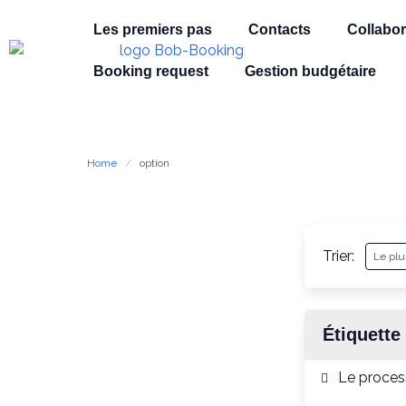
Les premiers pas
Contacts
Collabor
Booking request
Gestion budgétaire
Home
option
Trier:
Étiquette
Le process