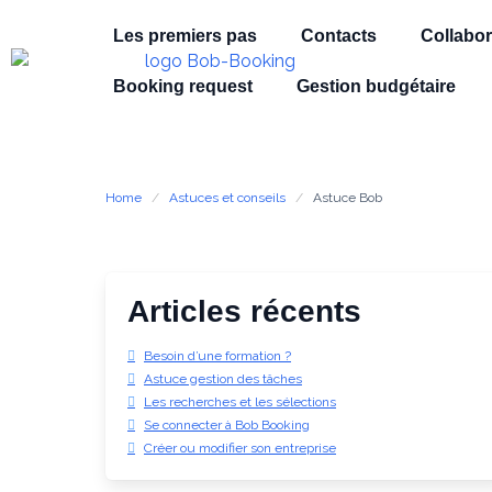
Les premiers pas
Contacts
Collabor
Booking request
Gestion budgétaire
Home
Astuces et conseils
Astuce Bob
Articles récents
Besoin d’une formation ?
Astuce gestion des tâches
Les recherches et les sélections
Se connecter à Bob Booking
Créer ou modifier son entreprise