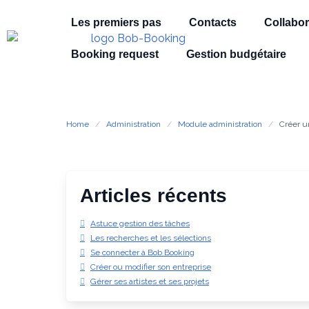
Les premiers pas
Contacts
Collabor
Booking request
Gestion budgétaire
Home
Administration
Module administration
Créer un
Articles récents
Astuce gestion des tâches
Les recherches et les sélections
Se connecter à Bob Booking
Créer ou modifier son entreprise
Gérer ses artistes et ses projets