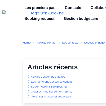
Les premiers pas
Contacts
Collabor
Booking request
Gestion budgétaire
Home
Module contact
Les contacts
Dédoublonnage
Articles récents
Astuce gestion des tâches
Les recherches et les sélections
Se connecter à Bob Booking
Créer ou modifier son entreprise
Gérer ses artistes et ses projets