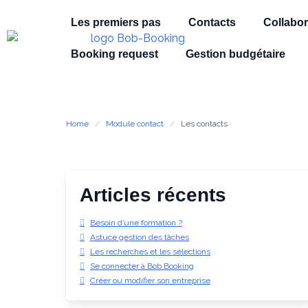
Les premiers pas
Contacts
Collabor
Booking request
Gestion budgétaire
Home
Module contact
Les contacts
Articles récents
Besoin d’une formation ?
Astuce gestion des tâches
Les recherches et les sélections
Se connecter à Bob Booking
Créer ou modifier son entreprise