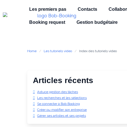
Les premiers pas
Contacts
Collabor
Booking request
Gestion budgétaire
Home
Les tutoriels video
Index des tutoriels video
Articles récents
Astuce gestion des tâches
Les recherches et les sélections
Se connecter à Bob Booking
Créer ou modifier son entreprise
Gérer ses artistes et ses projets