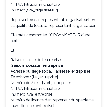
N° TVA Intracommunautaire:
{numero_tva_organisateur}
Représentée par {representant_organisateur}, en
sa qualité de {qualite_representant_organisateur}
Ci-après dénommée L’ORGANISATEUR d’une
part,
Et
Raison sociale de l’entreprise :
{raison_sociale_entreprise}
Adresse du siège social : {adresse_entreprise}
Téléphone : {tel_entreprise}
Numéro de Siret : {siret_entreprise}
N° TVA Intracommunautaire:
{numero_tva_entreprise}
Numéro de licence d’entrepreneur du spectacle :
{num_licence_entreprise}